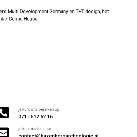
evers Multi Development Germany en T+T design, het
rik / Comic House.
je kunt ons bereiken op:
071 - 512 62 16
je kunt mailen naar:
contact@hazenbergarcheologie.nl