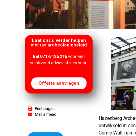
Laat ons u verder helpen
met uw archeologiebeleid
Bel 071-5126 216
voor een
vrijblijvend advies of kies voor:
Offerte aanvragen
Print pagina
Mail a friend
Hazenberg Archeo
ontwikkeld in een
Comic Wall: ruim 