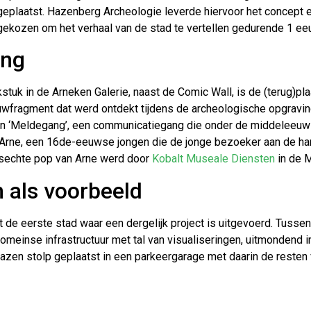
geplaatst. Hazenberg Archeologie leverde hiervoor het concept 
 gekozen om het verhaal van de stad te vertellen gedurende 1 ee
ang
tuk in de Arneken Galerie, naast de Comic Wall, is de (terug)pl
fragment dat werd ontdekt tijdens de archeologische opgraving
 ‘Meldegang’, een communicatiegang die onder de middeleeuws
ur Arne, een 16de-eeuwse jongen die de jonge bezoeker aan de 
ensechte pop van Arne werd door
Kobalt Museale Diensten
in de 
 als voorbeeld
t de eerste stad waar een dergelijk project is uitgevoerd. Tus
omeinse infrastructuur met tal van visualiseringen, uitmondend
lazen stolp geplaatst in een parkeergarage met daarin de reste
s