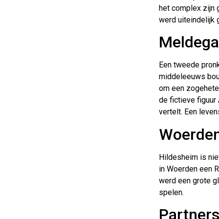
het complex zijn 
werd uiteindelijk
Meldeg
Een tweede pronks
middeleeuws bouw
om een zogeheten
de fictieve figu
vertelt. Een lev
Woerden
Hildesheim is nie
in Woerden een R
werd een grote g
spelen.
Partner