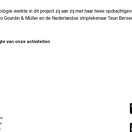
ogie werkte in dit project zij aan zij met haar twee opdrachtg
o Gourdin & Müller en de Nederlandse striptekenaar Teun Berse
gte van onze activiteiten
au
n
t.