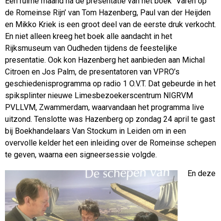
Een ruime maand na de presentatie van het boek `Varen op
de Romeinse Rijn’ van Tom Hazenberg, Paul van der Heijden
en Mikko Kriek is een groot deel van de eerste druk verkocht.
En niet alleen kreeg het boek alle aandacht in het
Rijksmuseum van Oudheden tijdens de feestelijke
presentatie. Ook kon Hazenberg het aanbieden aan Michal
Citroen en Jos Palm, de presentatoren van VPRO’s
geschiedenisprogramma op radio 1 O.V.T. Dat gebeurde in het
spiksplinter nieuwe Limesbezoekerscentrum NIGRVM
PVLLVM, Zwammerdam, waarvandaan het programma live
uitzond. Tenslotte was Hazenberg op zondag 24 april te gast
bij Boekhandelaars Van Stockum in Leiden om in een
overvolle kelder het een inleiding over de Romeinse schepen
te geven, waarna een signeersessie volgde.
En deze