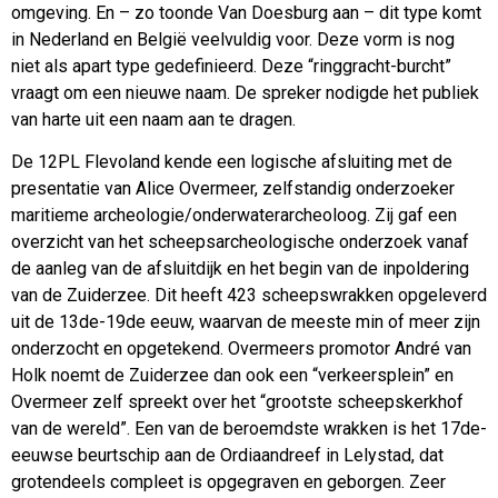
omgeving. En – zo toonde Van Doesburg aan – dit type komt
in Nederland en België veelvuldig voor. Deze vorm is nog
niet als apart type gedefinieerd. Deze “ringgracht-burcht”
vraagt om een nieuwe naam. De spreker nodigde het publiek
van harte uit een naam aan te dragen.
De 12PL Flevoland kende een logische afsluiting met de
presentatie van Alice Overmeer, zelfstandig onderzoeker
maritieme archeologie/onderwaterarcheoloog. Zij gaf een
overzicht van het scheepsarcheologische onderzoek vanaf
de aanleg van de afsluitdijk en het begin van de inpoldering
van de Zuiderzee. Dit heeft 423 scheepswrakken opgeleverd
uit de 13de-19de eeuw, waarvan de meeste min of meer zijn
onderzocht en opgetekend. Overmeers promotor André van
Holk noemt de Zuiderzee dan ook een “verkeersplein” en
Overmeer zelf spreekt over het “grootste scheepskerkhof
van de wereld”. Een van de beroemdste wrakken is het 17de-
eeuwse beurtschip aan de Ordiaandreef in Lelystad, dat
grotendeels compleet is opgegraven en geborgen. Zeer