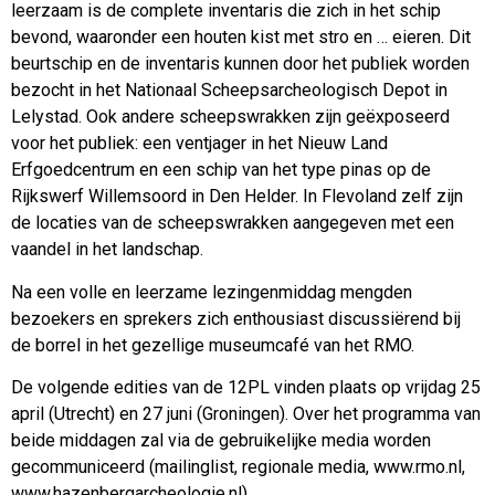
leerzaam is de complete inventaris die zich in het schip
bevond, waaronder een houten kist met stro en … eieren. Dit
beurtschip en de inventaris kunnen door het publiek worden
bezocht in het Nationaal Scheepsarcheologisch Depot in
Lelystad. Ook andere scheepswrakken zijn geëxposeerd
voor het publiek: een ventjager in het Nieuw Land
Erfgoedcentrum en een schip van het type pinas op de
Rijkswerf Willemsoord in Den Helder. In Flevoland zelf zijn
de locaties van de scheepswrakken aangegeven met een
vaandel in het landschap.
Na een volle en leerzame lezingenmiddag mengden
bezoekers en sprekers zich enthousiast discussiërend bij
de borrel in het gezellige museumcafé van het RMO.
De volgende edities van de 12PL vinden plaats op vrijdag 25
april (Utrecht) en 27 juni (Groningen). Over het programma van
beide middagen zal via de gebruikelijke media worden
gecommuniceerd (mailinglist, regionale media, www.rmo.nl,
www.hazenbergarcheologie.nl).