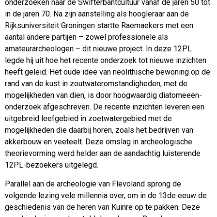
onderzoeken naar de Swifterbantcultuur vanaf de jaren 50 tot
in de jaren 70. Na zijn aanstelling als hoogleraar aan de
Rijksuniversiteit Groningen startte Raemaekers met een
aantal andere partijen – zowel professionele als
amateurarcheologen – dit nieuwe project. In deze 12PL
legde hij uit hoe het recente onderzoek tot nieuwe inzichten
heeft geleid. Het oude idee van neolithische bewoning op de
rand van de kust in zoutwateromstandigheden, met de
mogelijkheden van dien, is door hoogwaardig diatomeeën-
onderzoek afgeschreven. De recente inzichten leveren een
uitgebreid leefgebied in zoetwatergebied met de
mogelijkheden die daarbij horen, zoals het bedrijven van
akkerbouw en veeteelt. Deze omslag in archeologische
theorievorming werd helder aan de aandachtig luisterende
12PL-bezoekers uitgelegd.
Parallel aan de archeologie van Flevoland sprong de
volgende lezing vele millennia over, om in de 13de eeuw de
geschiedenis van de heren van Kuinre op te pakken. Deze