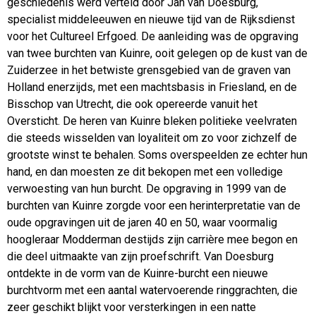
geschiedenis werd verteld door Jan van Doesburg,
specialist middeleeuwen en nieuwe tijd van de Rijksdienst
voor het Cultureel Erfgoed. De aanleiding was de opgraving
van twee burchten van Kuinre, ooit gelegen op de kust van de
Zuiderzee in het betwiste grensgebied van de graven van
Holland enerzijds, met een machtsbasis in Friesland, en de
Bisschop van Utrecht, die ook opereerde vanuit het
Oversticht. De heren van Kuinre bleken politieke veelvraten
die steeds wisselden van loyaliteit om zo voor zichzelf de
grootste winst te behalen. Soms overspeelden ze echter hun
hand, en dan moesten ze dit bekopen met een volledige
verwoesting van hun burcht. De opgraving in 1999 van de
burchten van Kuinre zorgde voor een herinterpretatie van de
oude opgravingen uit de jaren 40 en 50, waar voormalig
hoogleraar Modderman destijds zijn carrière mee begon en
die deel uitmaakte van zijn proefschrift. Van Doesburg
ontdekte in de vorm van de Kuinre-burcht een nieuwe
burchtvorm met een aantal watervoerende ringgrachten, die
zeer geschikt blijkt voor versterkingen in een natte