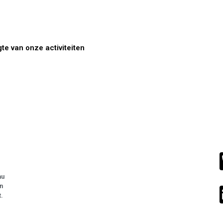
gte van onze activiteiten
au
n
t.