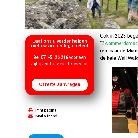
Ook in 2023 begel
Laat ons u verder helpen
“
Zwammerdamsc
met uw archeologiebeleid
reis naar de Muu
Bel 071-5126 216
voor een
de hele Wall Wal
vrijblijvend advies of kies voor:
Offerte aanvragen
Print pagina
Mail a friend