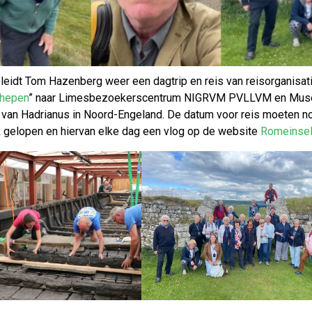
eidt Tom Hazenberg weer een dagtrip en reis van reisorganisatie 
hepen
” naar Limesbezoekerscentrum NIGRVM PVLLVM en Museu
r van Hadrianus in Noord-Engeland. De datum voor reis moeten 
k gelopen en hiervan elke dag een vlog op de website
RomeinseK