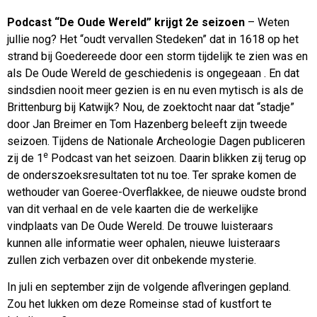
Podcast “De Oude Wereld” krijgt 2e seizoen
– Weten
jullie nog? Het “oudt vervallen Stedeken” dat in 1618 op het
strand bij Goedereede door een storm tijdelijk te zien was en
als De Oude Wereld de geschiedenis is ongegeaan . En dat
sindsdien nooit meer gezien is en nu even mytisch is als de
Brittenburg bij Katwijk? Nou, de zoektocht naar dat “stadje”
door Jan Breimer en Tom Hazenberg beleeft zijn tweede
seizoen. Tijdens de Nationale Archeologie Dagen publiceren
e
zij de 1
Podcast van het seizoen. Daarin blikken zij terug op
de onderszoeksresultaten tot nu toe. Ter sprake komen de
wethouder van Goeree-Overflakkee, de nieuwe oudste brond
van dit verhaal en de vele kaarten die de werkelijke
vindplaats van De Oude Wereld. De trouwe luisteraars
kunnen alle informatie weer ophalen, nieuwe luisteraars
zullen zich verbazen over dit onbekende mysterie.
In juli en september zijn de volgende aflveringen gepland.
Zou het lukken om deze Romeinse stad of kustfort te