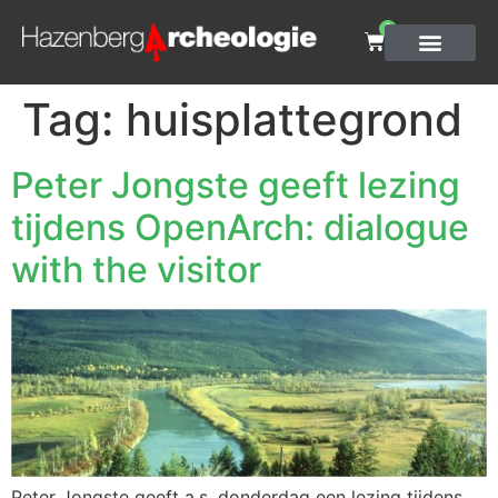
0
Tag:
huisplattegrond
Peter Jongste geeft lezing
tijdens OpenArch: dialogue
with the visitor
Peter Jongste geeft a.s. donderdag een lezing tijdens