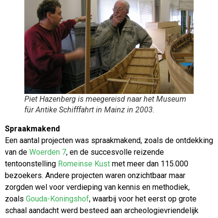
Piet Hazenberg is meegereisd naar het Museum
für Antike Schifffahrt in Mainz in 2003.
Spraakmakend
Een aantal projecten was spraakmakend, zoals de ontdekking
van de
Woerden 7
, en de succesvolle reizende
tentoonstelling
Romeinse
Kust
met meer dan 115.000
bezoekers. Andere projecten waren onzichtbaar maar
zorgden wel voor verdieping van kennis en methodiek,
zoals
Gouda-Koningshof
, waarbij voor het eerst op grote
schaal aandacht werd besteed aan archeologievriendelijk